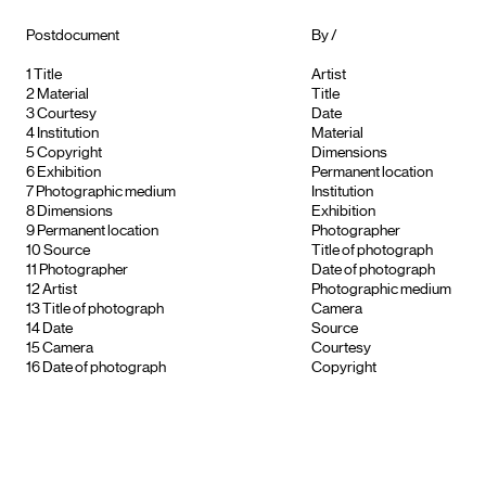
Postdocument
By /
1
Title
Artist
2
Material
Title
3
Courtesy
Date
4
Institution
Material
5
Copyright
Dimensions
6
Exhibition
Permanent location
7
Photographic medium
Institution
8
Dimensions
Exhibition
9
Permanent location
Photographer
10
Source
Title of photograph
11
Photographer
Date of photograph
12
Artist
Photographic medium
13
Title of photograph
Camera
14
Date
Source
15
Camera
Courtesy
16
Date of photograph
Copyright