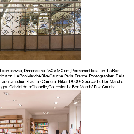
lic on canvas
; Dimensions : 150 x 150 cm ; Permanent location : Le Bon
itution :
Le Bon Marché Rive Gauche, Paris, France
; Photographer :
De la
graphic medium :
Digital
; Camera :
Nikon D600
; Source : Le Bon Marché
ght : Gabriel de la Chapelle, Collection Le Bon Marché Rive Gauche