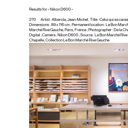
Results for « Nikon D600 »
270
Artist :
Alberola, Jean-Michel
; Title :
Celui qui se care
Dimensions : 89 x 116 cm ; Permanent location : Le Bon Marché
Marché Rive Gauche, Paris, France
; Photographer :
De la Ch
Digital
; Camera :
Nikon D600
; Source : Le Bon Marché Rive 
Chapelle, Collection Le Bon Marché Rive Gauche